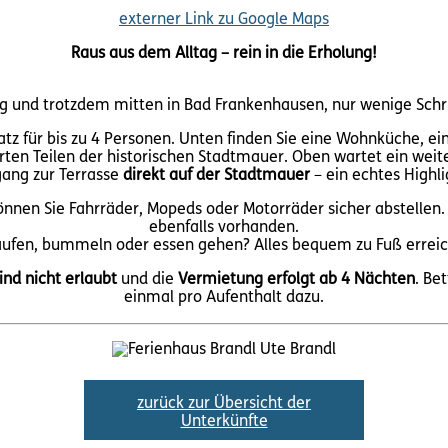
externer Link zu Google Maps
Raus aus dem Alltag – rein in die Erholung!
hig und trotzdem mitten in Bad Frankenhausen, nur wenige Schr
atz für bis zu 4 Personen. Unten finden Sie eine Wohnküche, ei
ierten Teilen der historischen Stadtmauer. Oben wartet ein we
ang zur Terrasse
direkt auf der Stadtmauer
– ein echtes Highli
nnen Sie Fahrräder, Mopeds oder Motorräder sicher abstellen. 
ebenfalls vorhanden.
aufen, bummeln oder essen gehen? Alles bequem zu Fuß erreic
ind nicht erlaubt
und die
Vermietung erfolgt ab 4 Nächten
. Be
einmal pro Aufenthalt dazu.
zurück zur Übersicht der
Unterkünfte